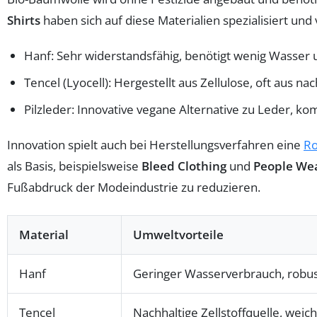
Shirts
haben sich auf diese Materialien spezialisiert un
Hanf: Sehr widerstandsfähig, benötigt wenig Wasser u
Tencel (Lyocell): Hergestellt aus Zellulose, oft aus n
Pilzleder: Innovative vegane Alternative zu Leder, ko
Innovation spielt auch bei Herstellungsverfahren eine
Ro
als Basis, beispielsweise
Bleed Clothing
und
People Wea
Fußabdruck der Modeindustrie zu reduzieren.
Material
Umweltvorteile
Hanf
Geringer Wasserverbrauch, robus
Tencel
Nachhaltige Zellstoffquelle, weic