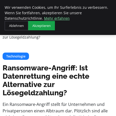
Veranstaltungen
Wir verwenden Cookies, um Ihr Surferlebnis zu verbessern.
Fds
Wenn Sie fortfahren, akzeptieren Sie unsere
Datenschutzrichtlinie.
Mehr erfahren
Startseite
Technologie
Ablehnen
Akzeptieren
Ransomware-Angriff: Ist Datenrettung eine echte Alternative
zur Lösegeldzahlung?
Technologie
Ransomware-Angriff: Ist
Datenrettung eine echte
Alternative zur
Lösegeldzahlung?
Ein Ransomware-Angriff stellt für Unternehmen und
Privatpersonen einen Albtraum dar. Plötzlich sind alle