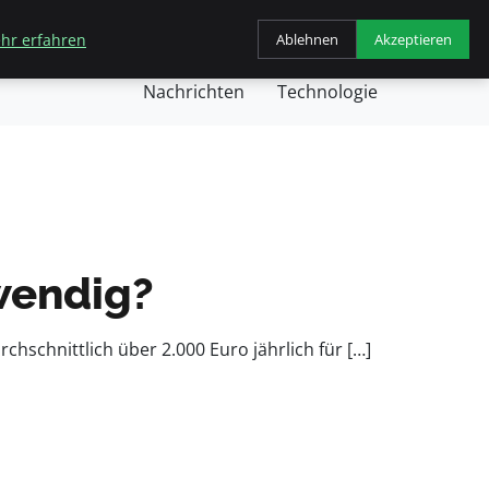
hr erfahren
Ablehnen
Akzeptieren
chäft
Gesundheit
Kochen
Nachricht
Nachrichten
Technologie
wendig?
hschnittlich über 2.000 Euro jährlich für […]