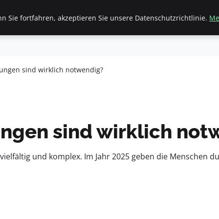
 Sie fortfahren, akzeptieren Sie unsere Datenschutzrichtlinie.
Me
inanzen & Immobilien
Frauen / Mode
General
Ges
ungen sind wirklich notwendig?
ngen sind wirklich not
vielfältig und komplex. Im Jahr 2025 geben die Menschen durc