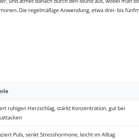
vier, und atmet danach durch den Mund aus, wobei man bi
ormonen. Die regelmäßige Anwendung, etwa drei- bis fünfm
eile
ert ruhigen Herzschlag, stärkt Konzentration, gut bei
kattacken
ziert Puls, senkt Stresshormone, leicht im Alltag