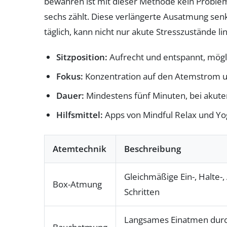
bewahren ist mit dieser Methode kein Problem
sechs zählt. Diese verlängerte Ausatmung sen
täglich, kann nicht nur akute Stresszustände l
Sitzposition:
Aufrecht und entspannt, mög
Fokus:
Konzentration auf den Atemstrom u
Dauer:
Mindestens fünf Minuten, bei akute
Hilfsmittel:
Apps von Mindful Relax und Yogi
Atemtechnik
Beschreibung
Gleichmäßige Ein-, Halte
Box-Atmung
Schritten
Langsames Einatmen durch