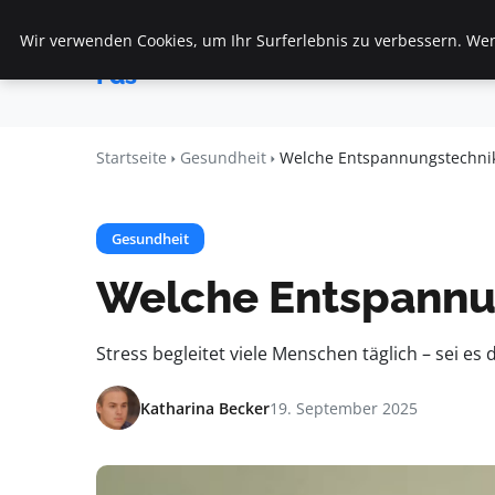
Wir verwenden Cookies, um Ihr Surferlebnis zu verbessern. Wenn
Startseite
F
Veranstaltungen
Fds
Startseite
Gesundheit
Welche Entspannungstechnike
Gesundheit
Welche Entspannun
Stress begleitet viele Menschen täglich – sei e
Katharina Becker
19. September 2025