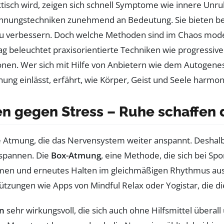
ektisch wird, zeigen sich schnell Symptome wie innere U
nnungstechniken zunehmend an Bedeutung. Sie bieten be
zu verbessern. Doch welche Methoden sind im Chaos moder
itrag beleuchtet praxisorientierte Techniken wie progres
en. Wer sich mit Hilfe von Anbietern wie dem Autogenes
ung einlässt, erfährt, wie Körper, Geist und Seele har
n gegen Stress – Ruhe schaffen 
che Atmung, die das Nervensystem weiter anspannt. Deshal
tspannen. Die
Box-Atmung
, eine Methode, die sich bei Sp
tmen und erneutes Halten im gleichmäßigen Rhythmus aus.
stützungen wie Apps von Mindful Relax oder Yogistar, die d
n
sehr wirkungsvoll, die sich auch ohne Hilfsmittel überall