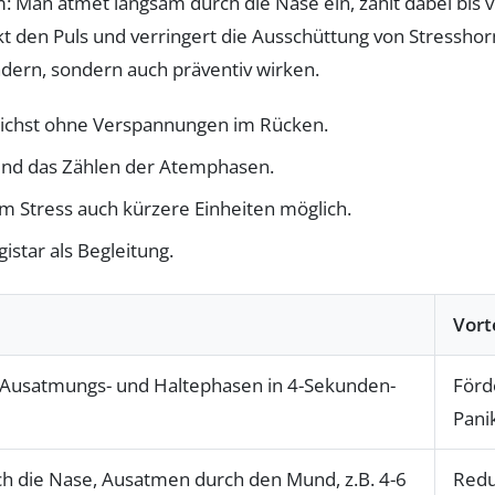
: Man atmet langsam durch die Nase ein, zählt dabei bis 
kt den Puls und verringert die Ausschüttung von Stressh
indern, sondern auch präventiv wirken.
lichst ohne Verspannungen im Rücken.
nd das Zählen der Atemphasen.
m Stress auch kürzere Einheiten möglich.
star als Begleitung.
Vort
-, Ausatmungs- und Haltephasen in 4-Sekunden-
Förd
Pani
 die Nase, Ausatmen durch den Mund, z.B. 4-6
Redu