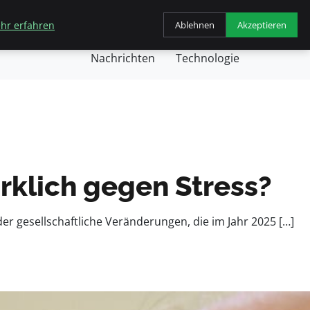
hr erfahren
Ablehnen
Akzeptieren
chäft
Gesundheit
Kochen
Nachricht
Nachrichten
Technologie
klich gegen Stress?
er gesellschaftliche Veränderungen, die im Jahr 2025 […]