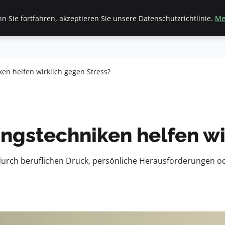
 Sie fortfahren, akzeptieren Sie unsere Datenschutzrichtlinie.
Me
inanzen & Immobilien
Frauen / Mode
General
Ges
n helfen wirklich gegen Stress?
gstechniken helfen wir
s durch beruflichen Druck, persönliche Herausforderungen od