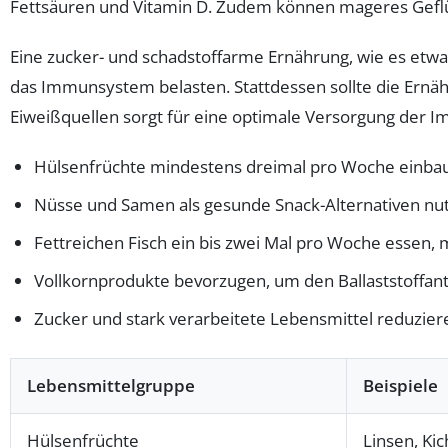
Fettsäuren und Vitamin D. Zudem können mageres Geflü
Eine zucker- und schadstoffarme Ernährung, wie es etw
das Immunsystem belasten. Stattdessen sollte die Ernähr
Eiweißquellen sorgt für eine optimale Versorgung der I
Hülsenfrüchte mindestens dreimal pro Woche einbauen
Nüsse und Samen als gesunde Snack-Alternativen nu
Fettreichen Fisch ein bis zwei Mal pro Woche essen, 
Vollkornprodukte bevorzugen, um den Ballaststoffant
Zucker und stark verarbeitete Lebensmittel reduzie
Lebensmittelgruppe
Beispiele
Hülsenfrüchte
Linsen, Ki