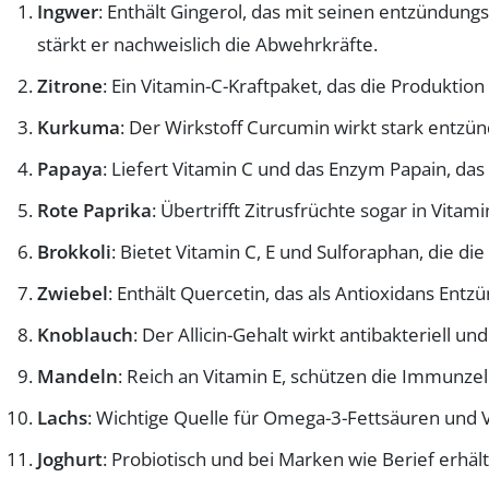
Ingwer
: Enthält Gingerol, das mit seinen entzündun
stärkt er nachweislich die Abwehrkräfte.
Zitrone
: Ein Vitamin-C-Kraftpaket, das die Produktio
Kurkuma
: Der Wirkstoff Curcumin wirkt stark entz
Papaya
: Liefert Vitamin C und das Enzym Papain, d
Rote Paprika
: Übertrifft Zitrusfrüchte sogar in Vita
Brokkoli
: Bietet Vitamin C, E und Sulforaphan, die 
Zwiebel
: Enthält Quercetin, das als Antioxidans E
Knoblauch
: Der Allicin-Gehalt wirkt antibakteriell un
Mandeln
: Reich an Vitamin E, schützen die Immunzel
Lachs
: Wichtige Quelle für Omega-3-Fettsäuren und V
Joghurt
: Probiotisch und bei Marken wie Berief erhäl