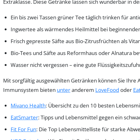
Extraklasse. Diese Getränke lassen sich wunderbar in d
Ein bis zwei Tassen grüner Tee täglich trinken für anti
Ingwertee als wärmendes Heilmittel bei beginnenden
Frisch gepresste Säfte aus Bio-Zitrusfrüchten als Vi
Bio-Tees und Säfte aus Reformhaus oder Alnatura be
Wasser nicht vergessen – eine gute Flüssigkeitszufuhr
Mit sorgfältig ausgewählten Getränken können Sie Ihr
Immunsystem bieten
unter
anderem
LoveFood
oder
Ea
Mivano Health
: Übersicht zu den 10 besten Lebensm
EatSmarter
: Tipps und Lebensmittel gegen ein sch
Fit For Fun
: Die Top Lebensmittelliste für starke Abw