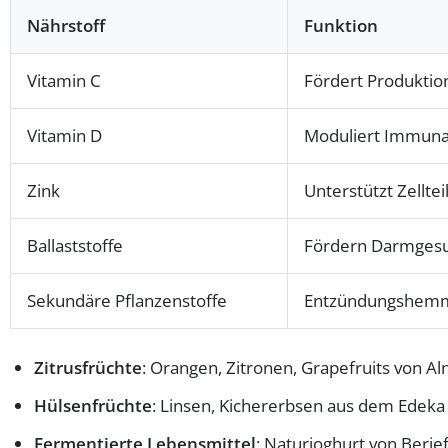
Nährstoff
Funktion
Vitamin C
Fördert Produktio
Vitamin D
Moduliert Immunan
Zink
Unterstützt Zellte
Ballaststoffe
Fördern Darmgesu
Sekundäre Pflanzenstoffe
Entzündungshemme
Zitrusfrüchte
: Orangen, Zitronen, Grapefruits von A
Hülsenfrüchte
: Linsen, Kichererbsen aus dem Edeka 
Fermentierte Lebensmittel
: Naturjoghurt von Berie