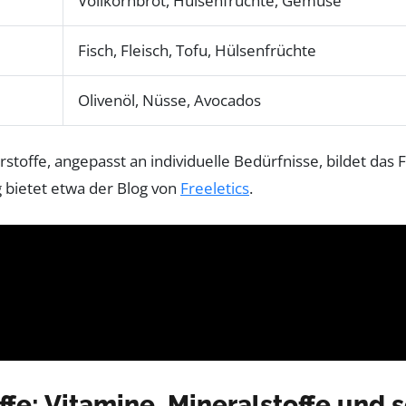
Vollkornbrot, Hülsenfrüchte, Gemüse
Fisch, Fleisch, Tofu, Hülsenfrüchte
Olivenöl, Nüsse, Avocados
toffe, angepasst an individuelle Bedürfnisse, bildet das
g bietet etwa der Blog von
Freeletics
.
ffe: Vitamine, Mineralstoffe und