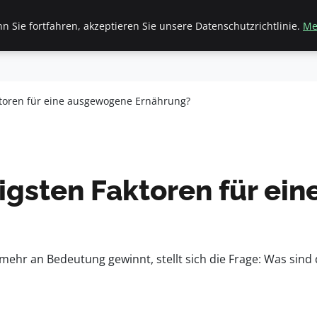
 Sie fortfahren, akzeptieren Sie unsere Datenschutzrichtlinie.
Me
inanzen & Immobilien
Frauen / Mode
General
Ges
ktoren für eine ausgewogene Ernährung?
tigsten Faktoren für e
mehr an Bedeutung gewinnt, stellt sich die Frage: Was sind