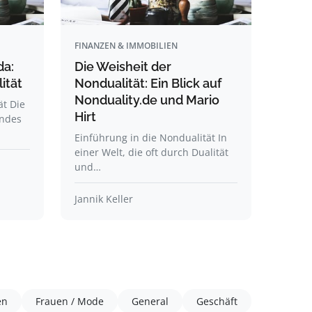
FINANZEN & IMMOBILIEN
da:
Die Weisheit der
ität
Nondualität: Ein Blick auf
Nonduality.de und Mario
ät Die
Hirt
endes
Einführung in die Nondualität In
einer Welt, die oft durch Dualität
und…
Jannik Keller
en
Frauen / Mode
General
Geschäft