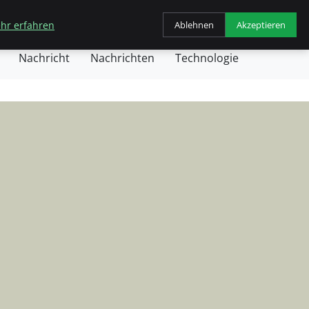
Einblicke
hr erfahren
Ablehnen
Akzeptieren
eneral
Geschäft
Gesundheit
Kochen
Nachricht
Nachrichten
Technologie