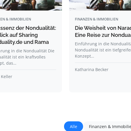
EN & IMMOBILIEN
FINANZEN & IMMOBILIEN
Essenz der Nondualität:
Die Weisheit von Nara
lick auf Sharing
Eine Reise zur Nondual
uality.de und Rama
Einführung in die Nondualit
Nondualität ist ein tiefgreif
rung in die Nondualität Die
Konzept…
lität ist ein kraftvolles
pt, das…
Katharina Becker
 Keller
Alle
Finanzen & Immobili