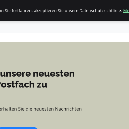
Nachrichten, Tipps und 
 Sie fortfahren, akzeptieren Sie unsere Datenschutzrichtlinie.
Me
tartseite
Finanzen & Immobilien
Frauen / Mode
G
 unsere neuesten
Postfach zu
erhalten Sie die neuesten Nachrichten