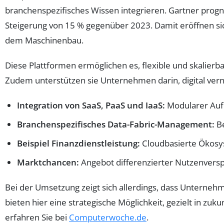
branchenspezifisches Wissen integrieren. Gartner progn
Steigerung von 15 % gegenüber 2023. Damit eröffnen sic
dem Maschinenbau.
Diese Plattformen ermöglichen es, flexible und skalier
Zudem unterstützen sie Unternehmen darin, digital ver
Integration von SaaS, PaaS und IaaS:
Modularer Aufb
Branchenspezifisches Data-Fabric-Management:
Be
Beispiel Finanzdienstleistung:
Cloudbasierte Ökosys
Marktchancen:
Angebot differenzierter Nutzenvers
Bei der Umsetzung zeigt sich allerdings, dass Unternehm
bieten hier eine strategische Möglichkeit, gezielt in zu
erfahren Sie bei
Computerwoche.de
.