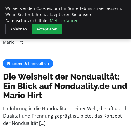
Veranstaltungen
Wir verwenden Cookies, um Ihr Surferlebnis zu verbessern.
Fds
Wenn Sie fortfahren, akzeptieren Sie unsere
Datenschutzrichtlinie.
Mehr erfahren
Startseite
Finanzen & Immobilien
Ablehnen
Akzeptieren
Die Weisheit der Nondualität: Ein Blick auf Nonduality.de und
Mario Hirt
Finanzen & Immobilien
Die Weisheit der Nondualität:
Ein Blick auf Nonduality.de und
Mario Hirt
Einführung in die Nondualität In einer Welt, die oft durch
Dualität und Trennung geprägt ist, bietet das Konzept
der Nondualität […]