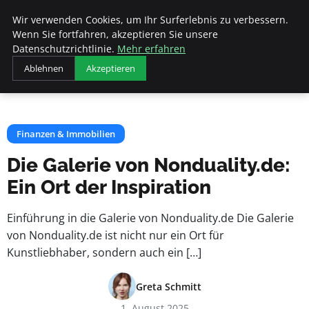
Veranstaltungen
Wir verwenden Cookies, um Ihr Surferlebnis zu verbessern.
Fds
Wenn Sie fortfahren, akzeptieren Sie unsere
Datenschutzrichtlinie.
Mehr erfahren
Startseite
Finanzen & Immobilien
Ablehnen
Akzeptieren
Die Galerie von Nonduality.de: Ein Ort der Inspiration
Finanzen & Immobilien
Die Galerie von Nonduality.de:
Ein Ort der Inspiration
Einführung in die Galerie von Nonduality.de Die Galerie
von Nonduality.de ist nicht nur ein Ort für
Kunstliebhaber, sondern auch ein […]
Greta Schmitt
1. August 2025