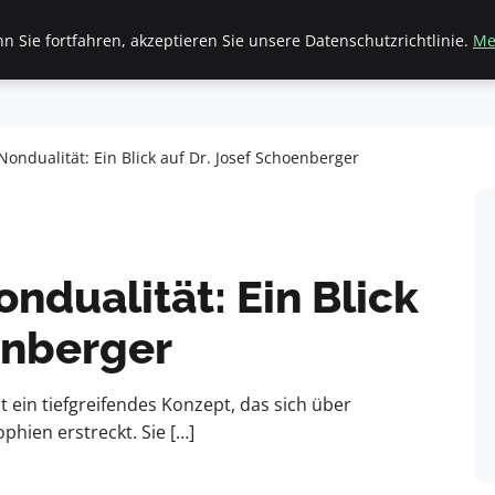
 Sie fortfahren, akzeptieren Sie unsere Datenschutzrichtlinie.
Me
inanzen & Immobilien
Frauen / Mode
General
Ges
Nondualität: Ein Blick auf Dr. Josef Schoenberger
ndualität: Ein Blick
enberger
t ein tiefgreifendes Konzept, das sich über
phien erstreckt. Sie […]