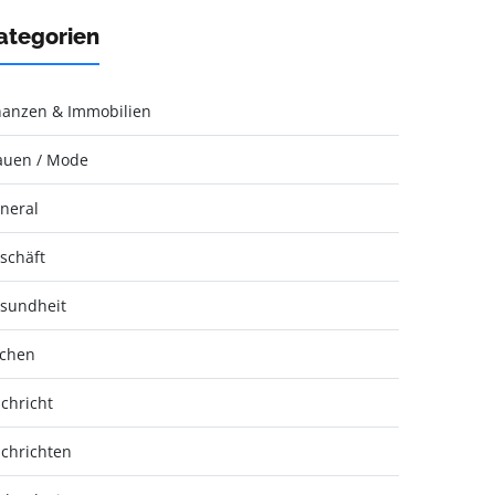
ategorien
nanzen & Immobilien
auen / Mode
neral
schäft
sundheit
chen
chricht
chrichten