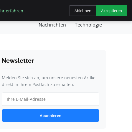
hr erfahren
Ablehnen
Akzeptieren
chäft
Gesundheit
Kochen
Nachricht
Nachrichten
Technologie
Newsletter
Melden Sie sich an, um unsere neuesten Artikel
direkt in Ihrem Postfach zu erhalten.
Abonnieren