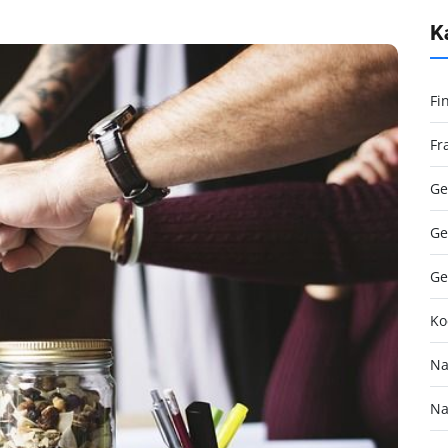
K
Fi
Fr
Ge
Ge
Ge
Ko
Na
Na